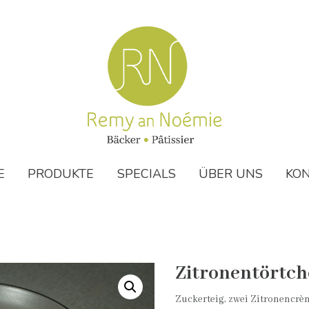
E
PRODUKTE
SPECIALS
ÜBER UNS
KO
Zitronentörtc
Zuckerteig, zwei Zitronencrè