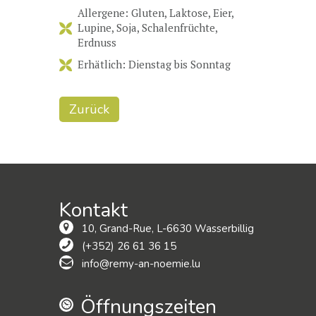
Allergene: Gluten, Laktose, Eier,
Lupine, Soja, Schalenfrüchte,
Erdnuss
Erhätlich: Dienstag bis Sonntag
Zurück
Kontakt
10, Grand-Rue, L-6630 Wasserbillig
(+352) 26 61 36 15
info@remy-an-noemie.lu
Öffnungszeiten