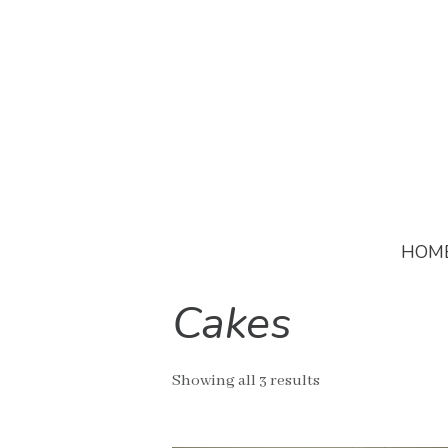
HOM
Cakes
Showing all 3 results