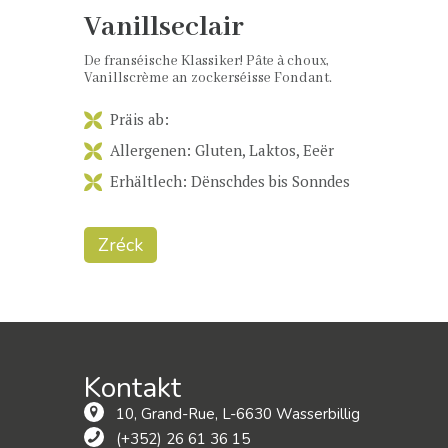
Vanillseclair
De franséische Klassiker! Pâte à choux,
Vanillscrème an zockerséisse Fondant.
Präis ab:
Allergenen: Gluten, Laktos, Eeër
Erhältlech: Dënschdes bis Sonndes
Zréck
Kontakt
10, Grand-Rue, L-6630 Wasserbillig
(+352) 26 61 36 15