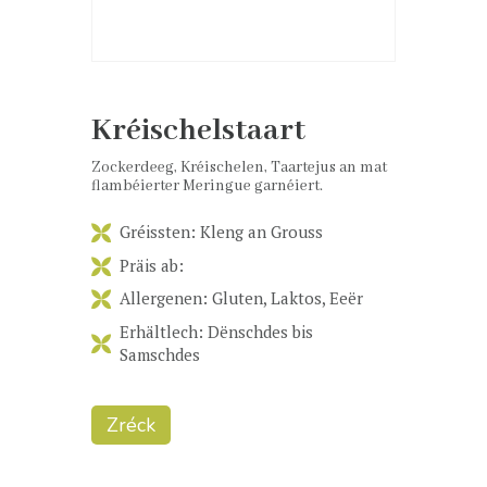
Kréischelstaart
Zockerdeeg, Kréischelen, Taartejus an mat
flambéierter Meringue garnéiert.
Gréissten: Kleng an Grouss
Präis ab:
Allergenen: Gluten, Laktos, Eeër
Erhältlech: Dënschdes bis
Samschdes
Zréck