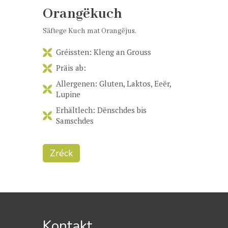
Orangëkuch
Säftege Kuch mat Orangëjus.
Gréissten: Kleng an Grouss
Präis ab:
Allergenen: Gluten, Laktos, Eeër,
Lupine
Erhältlech: Dënschdes bis
Samschdes
Zréck
Kontakt