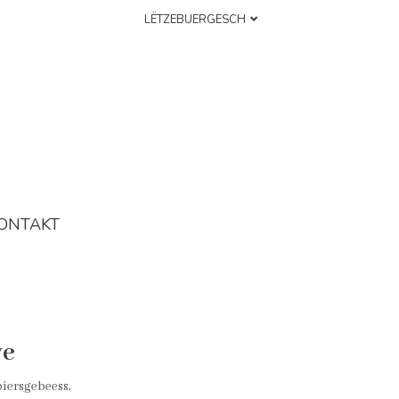
LËTZEBUERGESCH
ONTAKT
ve
iersgebeess,