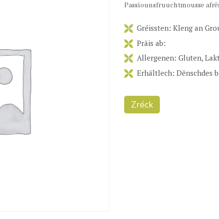
Passiounsfruuchtmousse afr
Gréissten: Kleng an Gro
Präis ab:
Allergenen: Gluten, Lakt
Erhältlech: Dënschdes 
Zréck