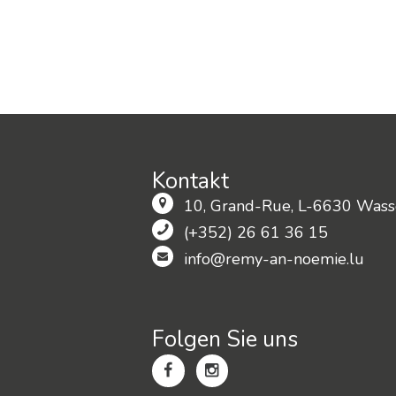
Kontakt
10, Grand-Rue, L-6630 Wasse
(+352) 26 61 36 15
info@remy-an-noemie.lu
Folgen Sie uns