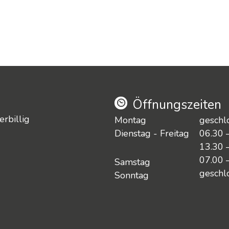
Öffnungszeiten
rbillig
Montag
geschl
Dienstag - Freitag
06.30 
13.30 
07.00 
Samstag
geschl
Sonntag