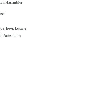
ësch Hammbier
uss
os, Eeër, Lupine
bis Samschdes